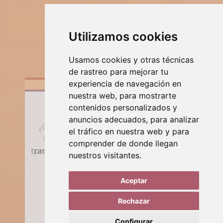
Utilizamos cookies
Usamos cookies y otras técnicas
de rastreo para mejorar tu
experiencia de navegación en
nuestra web, para mostrarte
Tu Pelo Ideal
contenidos personalizados y
anuncios adecuados, para analizar
¿Quieres transformar tu cabello? Visita
el tráfico en nuestra web y para
CuidamosTuPelo.com
para descubrir
comprender de donde llegan
productos naturales de alta calidad que te
CuidamosTuPelo.com
nuestros visitantes.
ayudarán a conseguir el pelo de tus
CuidamosTuPelo.com
sueños.
Aceptar
Rechazar
Visítanos
Configurar